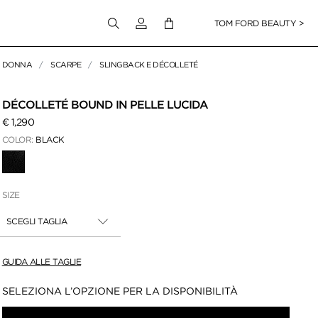
Accedi al tuo account
TOM FORD BEAUTY >
DONNA
SCARPE
SLINGBACK E DÉCOLLETÉ
er ingrandire
DÉCOLLETÉ BOUND IN PELLE LUCIDA
€ 1,290
COLOR:
BLACK
SELEZIONATO(A)(E)(I)
SIZE
SCEGLI TAGLIA
GUIDA ALLE TAGLIE
Disponibilità:
SELEZIONA L’OPZIONE PER LA DISPONIBILITÀ