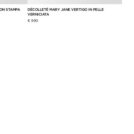
CON STAMPA
DÉCOLLETÉ MARY JANE VERTIGO IN PELLE
DÉCOL
VERNICIATA
€ 990
€ 990