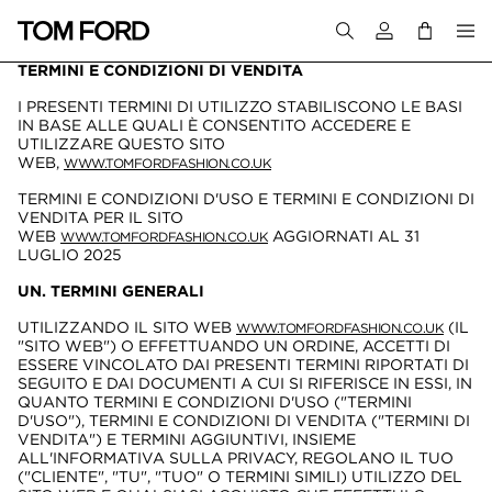
Accedi al tuo a
TERMINI E CONDIZIONI DI VENDITA
I PRESENTI TERMINI DI UTILIZZO STABILISCONO LE BASI
IN BASE ALLE QUALI È CONSENTITO ACCEDERE E
UTILIZZARE QUESTO SITO
WEB,
WWW.TOMFORDFASHION.CO.UK
TERMINI E CONDIZIONI D'USO E TERMINI E CONDIZIONI DI
VENDITA PER IL SITO
WEB
AGGIORNATI AL 31
WWW.TOMFORDFASHION.CO.UK
LUGLIO 2025
UN. TERMINI GENERALI
UTILIZZANDO IL SITO WEB
(IL
WWW.TOMFORDFASHION.CO.UK
"SITO WEB") O EFFETTUANDO UN ORDINE, ACCETTI DI
ESSERE VINCOLATO DAI PRESENTI TERMINI RIPORTATI DI
SEGUITO E DAI DOCUMENTI A CUI SI RIFERISCE IN ESSI, IN
QUANTO TERMINI E CONDIZIONI D'USO ("TERMINI
D'USO"), TERMINI E CONDIZIONI DI VENDITA ("TERMINI DI
VENDITA") E TERMINI AGGIUNTIVI, INSIEME
ALL'INFORMATIVA SULLA PRIVACY, REGOLANO IL TUO
("CLIENTE", "TU", "TUO" O TERMINI SIMILI) UTILIZZO DEL