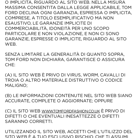
O IMPLICITA, RIGUARDO AL SITO WEB. NELLA MISURA
MASSIMA CONSENTITA DALLA LEGGE APPLICABILE, TOM
FORD DECLINA OGNI GARANZIA, ESPRESSA O IMPLICITA,
COMPRESE, A TITOLO ESEMPLIFICATIVO MA NON
ESAUSTIVO, LE GARANZIE IMPLICITE DI
COMMERCIABILITÀ, IDONEITÀ PER UNO SCOPO
PARTICOLARE E NON VIOLAZIONE, E NON CI SONO
GARANZIE, ESPRESSE O IMPLICITE, RIGUARDO AL SITO
WEB.
SENZA LIMITARE LA GENERALITÀ DI QUANTO SOPRA,
TOM FORD NON DICHIARA, GARANTISCE O ASSICURA
CHE:
(A) IL SITO WEB È PRIVO DI VIRUS, WORM, CAVALLI DI
TROIA O ALTRO MATERIALE DISTRUTTIVO O CODICE
MALIGNO;
(B) LE INFORMAZIONI CONTENUTE NEL SITO WEB SIANO
ACCURATE, COMPLETE O AGGIORNATE; OPPURE
(C) IL SITO WEB
È PRIVO DI
WWW.TOMFORDFASHION.CO.UK
DIFETTI O CHE EVENTUALI INESATTEZZE O DIFETTI
SARANNO CORRETTI.
UTILIZZANDO IL SITO WEB, ACCETTI CHE L'UTILIZZO DEL
SITO WEB È A TUO ESCLUSIVO RISCHIO, CHE TI ASSUMI