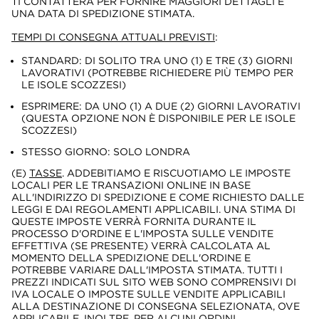
TI CONTATTERÀ PER FORNIRE MAGGIORI DETTAGLI E
UNA DATA DI SPEDIZIONE STIMATA.
TEMPI DI CONSEGNA ATTUALI PREVISTI
:
STANDARD: DI SOLITO TRA UNO (1) E TRE (3) GIORNI
LAVORATIVI (POTREBBE RICHIEDERE PIÙ TEMPO PER
LE ISOLE SCOZZESI)
ESPRIMERE: DA UNO (1) A DUE (2) GIORNI LAVORATIVI
(QUESTA OPZIONE NON È DISPONIBILE PER LE ISOLE
SCOZZESI)
STESSO GIORNO: SOLO LONDRA
(E)
TASSE
. ADDEBITIAMO E RISCUOTIAMO LE IMPOSTE
LOCALI PER LE TRANSAZIONI ONLINE IN BASE
ALL'INDIRIZZO DI SPEDIZIONE E COME RICHIESTO DALLE
LEGGI E DAI REGOLAMENTI APPLICABILI. UNA STIMA DI
QUESTE IMPOSTE VERRÀ FORNITA DURANTE IL
PROCESSO D'ORDINE E L'IMPOSTA SULLE VENDITE
EFFETTIVA (SE PRESENTE) VERRÀ CALCOLATA AL
MOMENTO DELLA SPEDIZIONE DELL'ORDINE E
POTREBBE VARIARE DALL'IMPOSTA STIMATA. TUTTI I
PREZZI INDICATI SUL SITO WEB SONO COMPRENSIVI DI
IVA LOCALE O IMPOSTE SULLE VENDITE APPLICABILI
ALLA DESTINAZIONE DI CONSEGNA SELEZIONATA, OVE
APPLICABILE. INOLTRE, PER ALCUNI ORDINI