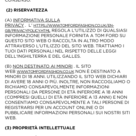
CONSENSO.
(2) RISERVATEZZA
(A)
INFORMATIVA SULLA
PRIVACY
.
L'
HTTPS://WWW.TOMFORDFASHION.CO.UK/EN-
REGOLA L'UTILIZZO DI QUALSIASI
GB/PRIVACYPOLICY.HTML
INFORMAZIONE PERSONALE FORNITA A TOM FORD SU
QUESTO SITO WEB O RACCOLTA IN ALTRO MODO
ATTRAVERSO L'UTILIZZO DEL SITO WEB. TRATTIAMO I
TUOI DATI PERSONALI NEL RISPETTO DELLE LEGGI
DELL'INGHILTERRA E DEL GALLES.
(B)
NON DESTINATO AI MINORI
. IL SITO
WEB
NON È DESTINATO A
WWW.TOMFORDFASHION.CO.UK
MINORI DI 18 ANNI. UTILIZZANDO IL SITO WEB DICHIARI
DI AVERE 18 ANNI O PIÙ. INOLTRE, NON RACCOGLIAMO O
RICHIAMO CONSAPEVOLMENTE INFORMAZIONI
PERSONALI DA PERSONE DI ETÀ INFERIORE A 18 ANNI
(COMPRESI QUELLI DI ETÀ INFERIORE A 13 ANNI) E NON
CONSENTIAMO CONSAPEVOLMENTE A TALI PERSONE DI
REGISTRARSI PER UN ACCOUNT ONLINE O DI
PUBBLICARE INFORMAZIONI PERSONALI SUI NOSTRI SITI
WEB.
(3) PROPRIETÀ INTELLETTUALE