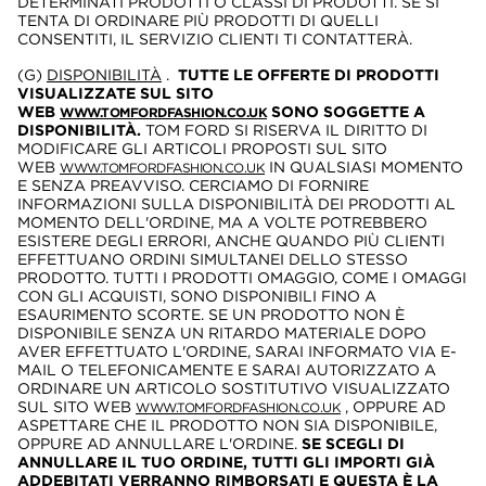
DETERMINATI PRODOTTI O CLASSI DI PRODOTTI. SE SI
TENTA DI ORDINARE PIÙ PRODOTTI DI QUELLI
CONSENTITI, IL SERVIZIO CLIENTI TI CONTATTERÀ.
(G)
DISPONIBILITÀ
.
TUTTE LE OFFERTE DI PRODOTTI
VISUALIZZATE SUL SITO
WEB
SONO SOGGETTE A
WWW.TOMFORDFASHION.CO.UK
DISPONIBILITÀ.
TOM FORD SI RISERVA IL DIRITTO DI
MODIFICARE GLI ARTICOLI PROPOSTI SUL SITO
WEB
IN QUALSIASI MOMENTO
WWW.TOMFORDFASHION.CO.UK
E SENZA PREAVVISO. CERCIAMO DI FORNIRE
INFORMAZIONI SULLA DISPONIBILITÀ DEI PRODOTTI AL
MOMENTO DELL'ORDINE, MA A VOLTE POTREBBERO
ESISTERE DEGLI ERRORI, ANCHE QUANDO PIÙ CLIENTI
EFFETTUANO ORDINI SIMULTANEI DELLO STESSO
PRODOTTO. TUTTI I PRODOTTI OMAGGIO, COME I OMAGGI
CON GLI ACQUISTI, SONO DISPONIBILI FINO A
ESAURIMENTO SCORTE. SE UN PRODOTTO NON È
DISPONIBILE SENZA UN RITARDO MATERIALE DOPO
AVER EFFETTUATO L'ORDINE, SARAI INFORMATO VIA E-
MAIL O TELEFONICAMENTE E SARAI AUTORIZZATO A
ORDINARE UN ARTICOLO SOSTITUTIVO VISUALIZZATO
SUL SITO WEB
, OPPURE AD
WWW.TOMFORDFASHION.CO.UK
ASPETTARE CHE IL PRODOTTO NON SIA DISPONIBILE,
OPPURE AD ANNULLARE L'ORDINE.
SE SCEGLI DI
ANNULLARE IL TUO ORDINE, TUTTI GLI IMPORTI GIÀ
ADDEBITATI VERRANNO RIMBORSATI E QUESTA È LA