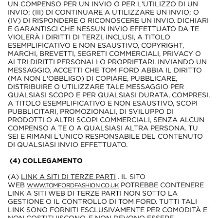
UN COMPENSO PER UN INVIO O PER L'UTILIZZO DI UN
INVIO; (III) DI CONTINUARE A UTILIZZARE UN INVIO; O
(IV) DI RISPONDERE O RICONOSCERE UN INVIO. DICHIARI
E GARANTISCI CHE NESSUN INVIO EFFETTUATO DA TE
VIOLERÀ I DIRITTI DI TERZI, INCLUSI, A TITOLO
ESEMPLIFICATIVO E NON ESAUSTIVO, COPYRIGHT,
MARCHI, BREVETTI, SEGRETI COMMERCIALI, PRIVACY O
ALTRI DIRITTI PERSONALI O PROPRIETARI. INVIANDO UN
MESSAGGIO, ACCETTI CHE TOM FORD ABBIA IL DIRITTO
(MA NON L'OBBLIGO) DI COPIARE, PUBBLICARE,
DISTRIBUIRE O UTILIZZARE TALE MESSAGGIO PER
QUALSIASI SCOPO E PER QUALSIASI DURATA, COMPRESI,
A TITOLO ESEMPLIFICATIVO E NON ESAUSTIVO, SCOPI
PUBBLICITARI, PROMOZIONALI, DI SVILUPPO DI
PRODOTTI O ALTRI SCOPI COMMERCIALI, SENZA ALCUN
COMPENSO A TE O A QUALSIASI ALTRA PERSONA. TU
SEI E RIMANI L'UNICO RESPONSABILE DEL CONTENUTO
DI QUALSIASI INVIO EFFETTUATO.
(4) COLLEGAMENTO
(A)
LINK A SITI DI TERZE PARTI
. IL SITO
WEB
POTREBBE CONTENERE
WWW.TOMFORDFASHION.CO.UK
LINK A SITI WEB DI TERZE PARTI NON SOTTO LA
GESTIONE O IL CONTROLLO DI TOM FORD. TUTTI TALI
LINK SONO FORNITI ESCLUSIVAMENTE PER COMODITÀ E