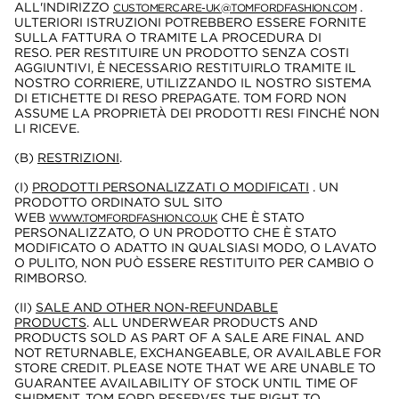
ALL'INDIRIZZO
.
CUSTOMERCARE-UK@TOMFORDFASHION.COM
ULTERIORI ISTRUZIONI POTREBBERO ESSERE FORNITE
SULLA FATTURA O TRAMITE LA PROCEDURA DI
RESO. PER RESTITUIRE UN PRODOTTO SENZA COSTI
AGGIUNTIVI, È NECESSARIO RESTITUIRLO TRAMITE IL
NOSTRO CORRIERE, UTILIZZANDO IL NOSTRO SISTEMA
DI ETICHETTE DI RESO PREPAGATE. TOM FORD NON
ASSUME LA PROPRIETÀ DEI PRODOTTI RESI FINCHÉ NON
LI RICEVE.
(B)
RESTRIZIONI
.
(I)
PRODOTTI PERSONALIZZATI O MODIFICATI
. UN
PRODOTTO ORDINATO SUL SITO
WEB
CHE È STATO
WWW.TOMFORDFASHION.CO.UK
PERSONALIZZATO, O UN PRODOTTO CHE È STATO
MODIFICATO O ADATTO IN QUALSIASI MODO, O LAVATO
O PULITO, NON PUÒ ESSERE RESTITUITO PER CAMBIO O
RIMBORSO.
(II)
SALE AND OTHER NON-REFUNDABLE
PRODUCTS
. ALL UNDERWEAR PRODUCTS AND
PRODUCTS SOLD AS PART OF A SALE ARE FINAL AND
NOT RETURNABLE, EXCHANGEABLE, OR AVAILABLE FOR
STORE CREDIT. PLEASE NOTE THAT WE ARE UNABLE TO
GUARANTEE AVAILABILITY OF STOCK UNTIL TIME OF
SHIPMENT. TOM FORD RESERVES THE RIGHT TO