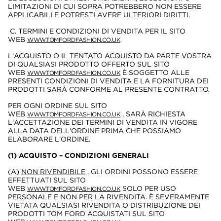
LIMITAZIONI DI CUI SOPRA POTREBBERO NON ESSERE
APPLICABILI E POTRESTI AVERE ULTERIORI DIRITTI.
C. TERMINI E CONDIZIONI DI VENDITA PER IL SITO
WEB
WWW.TOMFORDFASHION.CO.UK
L'ACQUISTO O IL TENTATO ACQUISTO DA PARTE VOSTRA
DI QUALSIASI PRODOTTO OFFERTO SUL SITO
WEB
È SOGGETTO ALLE
WWW.TOMFORDFASHION.CO.UK
PRESENTI CONDIZIONI DI VENDITA E LA FORNITURA DEI
PRODOTTI SARÀ CONFORME AL PRESENTE CONTRATTO.
PER OGNI ORDINE SUL SITO
WEB
, SARÀ RICHIESTA
WWW.TOMFORDFASHION.CO.UK
L'ACCETTAZIONE DEI TERMINI DI VENDITA IN VIGORE
ALLA DATA DELL'ORDINE PRIMA CHE POSSIAMO
ELABORARE L'ORDINE.
(1) ACQUISTO – CONDIZIONI GENERALI
(A)
NON RIVENDIBILE
. GLI ORDINI POSSONO ESSERE
EFFETTUATI SUL SITO
WEB
SOLO PER USO
WWW.TOMFORDFASHION.CO.UK
PERSONALE E NON PER LA RIVENDITA. È SEVERAMENTE
VIETATA QUALSIASI RIVENDITA O DISTRIBUZIONE DEI
PRODOTTI TOM FORD ACQUISTATI SUL SITO