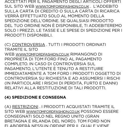
ACCETTATI PER IL PAGAMENTO DEGLI ARTICOLI OFFERTI
SUL SITO WEB
. L'ADDEBITO
WWW.TOMFORDFASHION.CO.UK
SULLA CARTA DI CREDITO O SULLA CARTA DI RICARICA
VERRÀ EFFETTUATO SOLO AL MOMENTO DELLA
SPEDIZIONE DELL'ORDINE. SE QUALSIASI PRODOTTO
DEL TUO ORDINE NON È DISPONIBILE, TI ADDEBITEREMO
SOLO I PREZZI, LE TASSE E LE SPESE DI SPEDIZIONE PER I
PRODOTTI DISPONIBILI.
(C)
CONTROVERSIA
. TUTTI I PRODOTTI ORDINATI
TRAMITE IL SITO
WEB
RIMANGONO DI
WWW.TOMFORDFASHION.CO.UK
PROPRIETÀ DI TOM FORD FINO AL PAGAMENTO
COMPLETO. IN CASO DI CONTROVERSIA SUL
PAGAMENTO, L'UTENTE È TENUTO A RESTITUIRE
IMMEDIATAMENTE A TOM FORD I PRODOTTI OGGETTO DI
CONTROVERSIA SU RICHIESTA E AD ASSUMERSI I RISCHI
(IN PARTICOLARE I RISCHI DI PERDITA, FURTO E DANNI)
RELATIVI ALLA RESTITUZIONE DI TALI PRODOTTI.
(4) SPEDIZIONE E CONSEGNA
(A)
RESTRIZIONI
. I PRODOTTI ACQUISTATI TRAMITE IL
SITO WEB
POSSONO ESSERE
WWW.TOMFORDFASHION.CO.UK
CONSEGNATI SOLO NEL REGNO UNITO (GRAN
BRETAGNA E IRLANDA DEL NORD). TOM FORD NON
ELABORERÀ NESSUN ORDINE PER IL QUALE VIENE