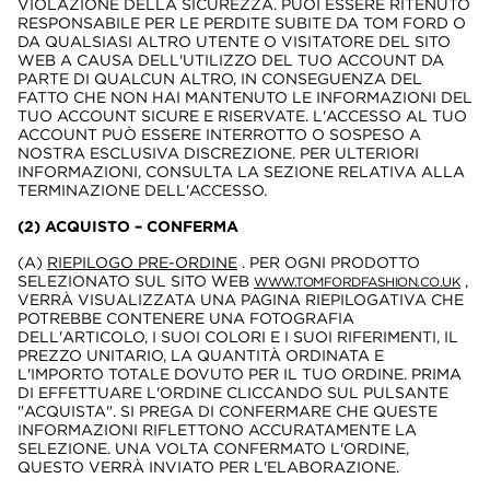
VIOLAZIONE DELLA SICUREZZA. PUOI ESSERE RITENUTO
RESPONSABILE PER LE PERDITE SUBITE DA TOM FORD O
DA QUALSIASI ALTRO UTENTE O VISITATORE DEL SITO
WEB A CAUSA DELL'UTILIZZO DEL TUO ACCOUNT DA
PARTE DI QUALCUN ALTRO, IN CONSEGUENZA DEL
FATTO CHE NON HAI MANTENUTO LE INFORMAZIONI DEL
TUO ACCOUNT SICURE E RISERVATE. L'ACCESSO AL TUO
ACCOUNT PUÒ ESSERE INTERROTTO O SOSPESO A
NOSTRA ESCLUSIVA DISCREZIONE. PER ULTERIORI
INFORMAZIONI, CONSULTA LA SEZIONE RELATIVA ALLA
TERMINAZIONE DELL'ACCESSO.
(2) ACQUISTO – CONFERMA
(A)
RIEPILOGO PRE-ORDINE
. PER OGNI PRODOTTO
SELEZIONATO SUL SITO WEB
,
WWW.TOMFORDFASHION.CO.UK
VERRÀ VISUALIZZATA UNA PAGINA RIEPILOGATIVA CHE
POTREBBE CONTENERE UNA FOTOGRAFIA
DELL'ARTICOLO, I SUOI COLORI E I SUOI RIFERIMENTI, IL
PREZZO UNITARIO, LA QUANTITÀ ORDINATA E
L'IMPORTO TOTALE DOVUTO PER IL TUO ORDINE. PRIMA
DI EFFETTUARE L'ORDINE CLICCANDO SUL PULSANTE
"ACQUISTA". SI PREGA DI CONFERMARE CHE QUESTE
INFORMAZIONI RIFLETTONO ACCURATAMENTE LA
SELEZIONE. UNA VOLTA CONFERMATO L'ORDINE,
QUESTO VERRÀ INVIATO PER L'ELABORAZIONE.