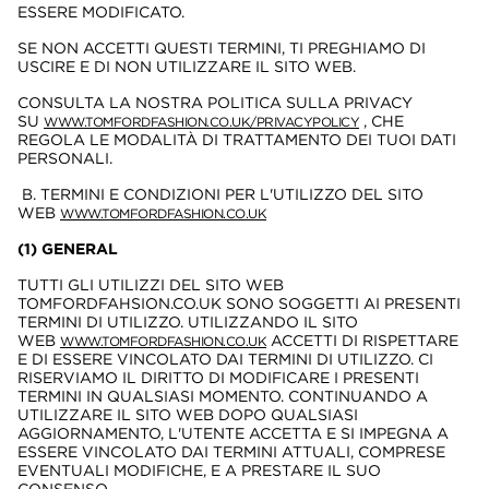
ESSERE MODIFICATO.
SE NON ACCETTI QUESTI TERMINI, TI PREGHIAMO DI
USCIRE E DI NON UTILIZZARE IL SITO WEB.
CONSULTA LA NOSTRA POLITICA SULLA PRIVACY
SU
, CHE
WWW.TOMFORDFASHION.CO.UK/PRIVACYPOLICY
REGOLA LE MODALITÀ DI TRATTAMENTO DEI TUOI DATI
PERSONALI.
B. TERMINI E CONDIZIONI PER L'UTILIZZO DEL SITO
WEB
WWW.TOMFORDFASHION.CO.UK
(1) GENERAL
TUTTI GLI UTILIZZI DEL SITO WEB
TOMFORDFAHSION.CO.UK SONO SOGGETTI AI PRESENTI
TERMINI DI UTILIZZO. UTILIZZANDO IL SITO
WEB
ACCETTI DI RISPETTARE
WWW.TOMFORDFASHION.CO.UK
E DI ESSERE VINCOLATO DAI TERMINI DI UTILIZZO. CI
RISERVIAMO IL DIRITTO DI MODIFICARE I PRESENTI
TERMINI IN QUALSIASI MOMENTO. CONTINUANDO A
UTILIZZARE IL SITO WEB DOPO QUALSIASI
AGGIORNAMENTO, L'UTENTE ACCETTA E SI IMPEGNA A
ESSERE VINCOLATO DAI TERMINI ATTUALI, COMPRESE
EVENTUALI MODIFICHE, E A PRESTARE IL SUO