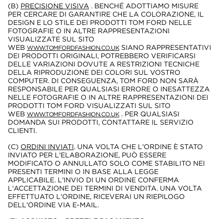
(B)
PRECISIONE VISIVA
. BENCHÉ ADOTTIAMO MISURE
PER CERCARE DI GARANTIRE CHE LA COLORAZIONE, IL
DESIGN E LO STILE DEI PRODOTTI TOM FORD NELLE
FOTOGRAFIE O IN ALTRE RAPPRESENTAZIONI
VISUALIZZATE SUL SITO
WEB
SIANO RAPPRESENTATIVI
WWW.TOMFORDFASHION.CO.UK
DEI PRODOTTI ORIGINALI, POTREBBERO VERIFICARSI
DELLE VARIAZIONI DOVUTE A RESTRIZIONI TECNICHE
DELLA RIPRODUZIONE DEI COLORI SUL VOSTRO
COMPUTER. DI CONSEGUENZA, TOM FORD NON SARÀ
RESPONSABILE PER QUALSIASI ERRORE O INESATTEZZA
NELLE FOTOGRAFIE O IN ALTRE RAPPRESENTAZIONI DEI
PRODOTTI TOM FORD VISUALIZZATI SUL SITO
WEB
. PER QUALSIASI
WWW.TOMFORDFASHION.CO.UK
DOMANDA SUI PRODOTTI, CONTATTARE IL SERVIZIO
CLIENTI.
(C)
ORDINI INVIATI
. UNA VOLTA CHE L'ORDINE È STATO
INVIATO PER L'ELABORAZIONE, PUÒ ESSERE
MODIFICATO O ANNULLATO SOLO COME STABILITO NEI
PRESENTI TERMINI O IN BASE ALLA LEGGE
APPLICABILE. L'INVIO DI UN ORDINE CONFERMA
L'ACCETTAZIONE DEI TERMINI DI VENDITA. UNA VOLTA
EFFETTUATO L'ORDINE, RICEVERAI UN RIEPILOGO
DELL'ORDINE VIA E-MAIL.