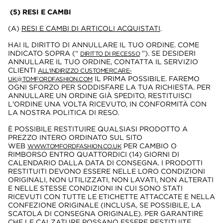
(5) RESI E CAMBI
(A)
RESI E CAMBI DI ARTICOLI ACQUISTATI
.
HAI IL DIRITTO DI ANNULLARE IL TUO ORDINE. COME
INDICATO SOPRA (“
”). SE DESIDERI
DIRITTO DI RECESSO
ANNULLARE IL TUO ORDINE, CONTATTA IL SERVIZIO
CLIENTI
ALL'INDIRIZZO CUSTOMERCARE-
IL PRIMA POSSIBILE. FAREMO
UK@TOMFORDFASHION.COM
OGNI SFORZO PER SODDISFARE LA TUA RICHIESTA. PER
ANNULLARE UN ORDINE GIÀ SPEDITO, RESTITUISCI
L'ORDINE UNA VOLTA RICEVUTO, IN CONFORMITÀ CON
LA NOSTRA POLITICA DI RESO.
È POSSIBILE RESTITUIRE QUALSIASI PRODOTTO A
PREZZO INTERO ORDINATO SUL SITO
WEB
PER CAMBIO O
WWW.TOMFORDFASHION.CO.UK
RIMBORSO ENTRO QUATTORDICI (14) GIORNI DI
CALENDARIO DALLA DATA DI CONSEGNA. I PRODOTTI
RESTITUITI DEVONO ESSERE NELLE LORO CONDIZIONI
ORIGINALI, NON UTILIZZATI, NON LAVATI, NON ALTERATI
E NELLE STESSE CONDIZIONI IN CUI SONO STATI
RICEVUTI CON TUTTE LE ETICHETTE ATTACCATE E NELLA
CONFEZIONE ORIGINALE (INCLUSA, SE POSSIBILE, LA
SCATOLA DI CONSEGNA ORIGINALE). PER GARANTIRE
CHE LE CALZATURE POSSANO ESSERE RESTITUITE,