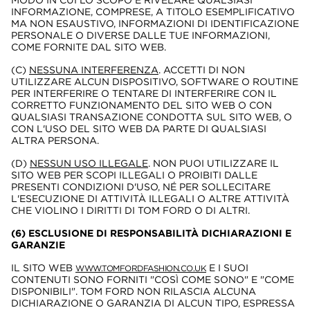
MODO IN CUI LO SCOPO È RIVELARE QUALSIASI
INFORMAZIONE, COMPRESE, A TITOLO ESEMPLIFICATIVO
MA NON ESAUSTIVO, INFORMAZIONI DI IDENTIFICAZIONE
PERSONALE O DIVERSE DALLE TUE INFORMAZIONI,
COME FORNITE DAL SITO WEB.
(C)
NESSUNA INTERFERENZA
. ACCETTI DI NON
UTILIZZARE ALCUN DISPOSITIVO, SOFTWARE O ROUTINE
PER INTERFERIRE O TENTARE DI INTERFERIRE CON IL
CORRETTO FUNZIONAMENTO DEL SITO WEB O CON
QUALSIASI TRANSAZIONE CONDOTTA SUL SITO WEB, O
CON L'USO DEL SITO WEB DA PARTE DI QUALSIASI
ALTRA PERSONA.
(D)
NESSUN USO ILLEGALE
. NON PUOI UTILIZZARE IL
SITO WEB PER SCOPI ILLEGALI O PROIBITI DALLE
PRESENTI CONDIZIONI D'USO, NÉ PER SOLLECITARE
L'ESECUZIONE DI ATTIVITÀ ILLEGALI O ALTRE ATTIVITÀ
CHE VIOLINO I DIRITTI DI TOM FORD O DI ALTRI.
(6) ESCLUSIONE DI RESPONSABILITÀ DICHIARAZIONI E
GARANZIE
IL SITO WEB
E I SUOI
WWW.TOMFORDFASHION.CO.UK
CONTENUTI SONO FORNITI "COSÌ COME SONO" E "COME
DISPONIBILI". TOM FORD NON RILASCIA ALCUNA
DICHIARAZIONE O GARANZIA DI ALCUN TIPO, ESPRESSA