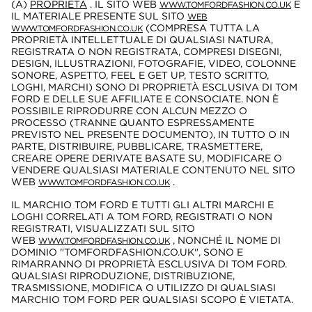
(A)
PROPRIETÀ
. IL SITO WEB
E
WWW.TOMFORDFASHION.CO.UK
IL MATERIALE PRESENTE SUL SITO
WEB
(COMPRESA TUTTA LA
WWW.TOMFORDFASHION.CO.UK
PROPRIETÀ INTELLETTUALE DI QUALSIASI NATURA,
REGISTRATA O NON REGISTRATA, COMPRESI DISEGNI,
DESIGN, ILLUSTRAZIONI, FOTOGRAFIE, VIDEO, COLONNE
SONORE, ASPETTO, FEEL E GET UP, TESTO SCRITTO,
LOGHI, MARCHI) SONO DI PROPRIETÀ ESCLUSIVA DI TOM
FORD E DELLE SUE AFFILIATE E CONSOCIATE. NON È
POSSIBILE RIPRODURRE CON ALCUN MEZZO O
PROCESSO (TRANNE QUANTO ESPRESSAMENTE
PREVISTO NEL PRESENTE DOCUMENTO), IN TUTTO O IN
PARTE, DISTRIBUIRE, PUBBLICARE, TRASMETTERE,
CREARE OPERE DERIVATE BASATE SU, MODIFICARE O
VENDERE QUALSIASI MATERIALE CONTENUTO NEL SITO
WEB
.
WWW.TOMFORDFASHION.CO.UK
IL MARCHIO TOM FORD E TUTTI GLI ALTRI MARCHI E
LOGHI CORRELATI A TOM FORD, REGISTRATI O NON
REGISTRATI, VISUALIZZATI SUL SITO
WEB
, NONCHÉ IL NOME DI
WWW.TOMFORDFASHION.CO.UK
DOMINIO "TOMFORDFASHION.CO.UK", SONO E
RIMARRANNO DI PROPRIETÀ ESCLUSIVA DI TOM FORD.
QUALSIASI RIPRODUZIONE, DISTRIBUZIONE,
TRASMISSIONE, MODIFICA O UTILIZZO DI QUALSIASI
MARCHIO TOM FORD PER QUALSIASI SCOPO È VIETATA.