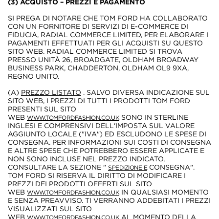
(3) ACQUISTO – PREZZI E PAGAMENTO
SI PREGA DI NOTARE CHE TOM FORD HA COLLABORATO
CON UN FORNITORE DI SERVIZI DI E-COMMERCE DI
FIDUCIA, RADIAL COMMERCE LIMITED, PER ELABORARE I
PAGAMENTI EFFETTUATI PER GLI ACQUISTI SU QUESTO
SITO WEB. RADIAL COMMERCE LIMITED SI TROVA
PRESSO UNITÀ 26, BROADGATE, OLDHAM BROADWAY
BUSINESS PARK, CHADDERTON, OLDHAM OL9 9XA,
REGNO UNITO.
(A)
PREZZO LISTATO
. SALVO DIVERSA INDICAZIONE SUL
SITO WEB, I PREZZI DI TUTTI I PRODOTTI TOM FORD
PRESENTI SUL SITO
WEB
SONO IN STERLINE
WWW.TOMFORDFASHION.CO.UK
INGLESI E COMPRENSIVI DELL'IMPOSTA SUL VALORE
AGGIUNTO LOCALE ("IVA") ED ESCLUDONO LE SPESE DI
CONSEGNA. PER INFORMAZIONI SUI COSTI DI CONSEGNA
E ALTRE SPESE CHE POTREBBERO ESSERE APPLICATE E
NON SONO INCLUSE NEL PREZZO INDICATO,
CONSULTARE LA SEZIONE "
CONSEGNA".
SPEDIZIONE E
TOM FORD SI RISERVA IL DIRITTO DI MODIFICARE I
PREZZI DEI PRODOTTI OFFERTI SUL SITO
WEB
IN QUALSIASI MOMENTO
WWW.TOMFORDFASHION.CO.UK
E SENZA PREAVVISO. TI VERRANNO ADDEBITATI I PREZZI
VISUALIZZATI SUL SITO
WEB
AL MOMENTO DELLA
WWW.TOMFORDFASHION.CO.UK