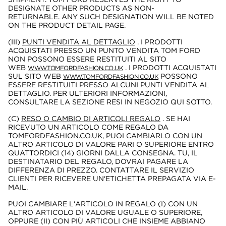
DESIGNATE OTHER PRODUCTS AS NON-
RETURNABLE. ANY SUCH DESIGNATION WILL BE NOTED
ON THE PRODUCT DETAIL PAGE.
(III)
PUNTI VENDITA AL DETTAGLIO
. I PRODOTTI
ACQUISTATI PRESSO UN PUNTO VENDITA TOM FORD
NON POSSONO ESSERE RESTITUITI AL SITO
WEB
. I PRODOTTI ACQUISTATI
WWW.TOMFORDFASHION.CO.UK
SUL SITO WEB
POSSONO
WWW.TOMFORDFASHION.CO.UK
ESSERE RESTITUITI PRESSO ALCUNI PUNTI VENDITA AL
DETTAGLIO. PER ULTERIORI INFORMAZIONI,
CONSULTARE LA SEZIONE RESI IN NEGOZIO QUI SOTTO.
(C)
RESO O CAMBIO DI ARTICOLI REGALO
. SE HAI
RICEVUTO UN ARTICOLO COME REGALO DA
TOMFORDFASHION.CO.UK, PUOI CAMBIARLO CON UN
ALTRO ARTICOLO DI VALORE PARI O SUPERIORE ENTRO
QUATTORDICI (14) GIORNI DALLA CONSEGNA. TU, IL
DESTINATARIO DEL REGALO, DOVRAI PAGARE LA
DIFFERENZA DI PREZZO. CONTATTARE IL SERVIZIO
CLIENTI PER RICEVERE UN'ETICHETTA PREPAGATA VIA E-
MAIL.
PUOI CAMBIARE L'ARTICOLO IN REGALO (I) CON UN
ALTRO ARTICOLO DI VALORE UGUALE O SUPERIORE,
OPPURE (II) CON PIÙ ARTICOLI CHE INSIEME ABBIANO