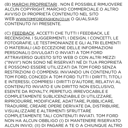
(B)
MARCHI PROPRIETARI
. NON È POSSIBILE RIMUOVERE
ALCUN COPYRIGHT, MARCHIO COMMERCIALE O ALTRO
AVVISO DI PROPRIETÀ CONTENUTO NEL SITO
WEB
O QUALSIASI
WWW.TOMFORDFASHION.CO.UK
CONTENUTO IVI PRESENTE.
(C)
FEEDBACK
. ACCETTI CHE TUTTI I FEEDBACK, LE
RECENSIONI, I SUGGERIMENTI, I DESIGN, I CONCETTI, LE
FOTOGRAFIE, LE TESTIMONIANZE E GLI ALTRI ELEMENTI
O MATERIALI (AD ECCEZIONE DELLE INFORMAZIONI
PERSONALI) DIVULGATI O INVIATI A TOM FORD
ATTRAVERSO QUESTO SITO WEB O CON ALTRI MEZZI
("INVII") NON SONO NÉ RISERVATI NÉ DI TUA PROPRIETÀ
E POSSONO ESSERE UTILIZZATI DA TOM FORD SENZA
RESTRIZIONI O COMPENSI. INVIANDO UN CONTENUTO A
TOM FORD, CONCEDI A TOM FORD TUTTI I DIRITTI, TITOLI
E INTERESSI, COMPRESI I DIRITTI D'AUTORE, RELATIVI AL
CONTENUTO INVIATO E UN DIRITTO NON ESCLUSIVO,
ESENTE DA ROYALTY, PERPETUO, IRREVOCABILE E
COMPLETAMENTE SUBLICENZIABILE DI UTILIZZARE,
RIPRODURRE, MODIFICARE, ADATTARE, PUBBLICARE,
TRADURRE, CREARE OPERE DERIVATE DA, DISTRIBUIRE,
VISUALIZZARE E ALTRIMENTI SFRUTTARE
COMPLETAMENTE TALI CONTENUTI INVIATI. TOM FORD
NON HA ALCUN OBBLIGO (I) DI MANTENERE RISERVATO
ALCUN INVIO; (II) DI PAGARE A TE O A CHIUNQUE ALTRO