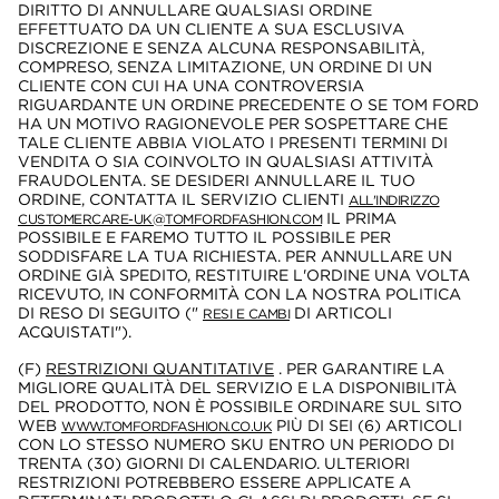
DIRITTO DI ANNULLARE QUALSIASI ORDINE
EFFETTUATO DA UN CLIENTE A SUA ESCLUSIVA
DISCREZIONE E SENZA ALCUNA RESPONSABILITÀ,
COMPRESO, SENZA LIMITAZIONE, UN ORDINE DI UN
CLIENTE CON CUI HA UNA CONTROVERSIA
RIGUARDANTE UN ORDINE PRECEDENTE O SE TOM FORD
HA UN MOTIVO RAGIONEVOLE PER SOSPETTARE CHE
TALE CLIENTE ABBIA VIOLATO I PRESENTI TERMINI DI
VENDITA O SIA COINVOLTO IN QUALSIASI ATTIVITÀ
FRAUDOLENTA. SE DESIDERI ANNULLARE IL TUO
ORDINE, CONTATTA IL SERVIZIO CLIENTI
ALL'INDIRIZZO
IL PRIMA
CUSTOMERCARE-UK@TOMFORDFASHION.COM
POSSIBILE E FAREMO TUTTO IL POSSIBILE PER
SODDISFARE LA TUA RICHIESTA. PER ANNULLARE UN
ORDINE GIÀ SPEDITO, RESTITUIRE L'ORDINE UNA VOLTA
RICEVUTO, IN CONFORMITÀ CON LA NOSTRA POLITICA
DI RESO DI SEGUITO ("
DI ARTICOLI
RESI E CAMBI
ACQUISTATI").
(F)
RESTRIZIONI QUANTITATIVE
. PER GARANTIRE LA
MIGLIORE QUALITÀ DEL SERVIZIO E LA DISPONIBILITÀ
DEL PRODOTTO, NON È POSSIBILE ORDINARE SUL SITO
WEB
PIÙ DI SEI (6) ARTICOLI
WWW.TOMFORDFASHION.CO.UK
CON LO STESSO NUMERO SKU ENTRO UN PERIODO DI
TRENTA (30) GIORNI DI CALENDARIO. ULTERIORI
RESTRIZIONI POTREBBERO ESSERE APPLICATE A