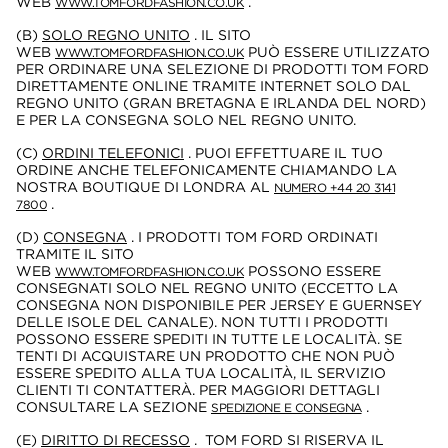
WEB
.
WWW.TOMFORDFASHION.CO.UK
(B)
SOLO REGNO UNITO
. IL SITO
WEB
PUÒ ESSERE UTILIZZATO
WWW.TOMFORDFASHION.CO.UK
PER ORDINARE UNA SELEZIONE DI PRODOTTI TOM FORD
DIRETTAMENTE ONLINE TRAMITE INTERNET SOLO DAL
REGNO UNITO (GRAN BRETAGNA E IRLANDA DEL NORD)
E PER LA CONSEGNA SOLO NEL REGNO UNITO.
(C)
ORDINI TELEFONICI
. PUOI EFFETTUARE IL TUO
ORDINE ANCHE TELEFONICAMENTE CHIAMANDO LA
NOSTRA BOUTIQUE DI LONDRA AL
NUMERO +44 20 3141
.
7800
(D)
CONSEGNA
. I PRODOTTI TOM FORD ORDINATI
TRAMITE IL SITO
WEB
POSSONO ESSERE
WWW.TOMFORDFASHION.CO.UK
CONSEGNATI SOLO NEL REGNO UNITO (ECCETTO LA
CONSEGNA NON DISPONIBILE PER JERSEY E GUERNSEY
DELLE ISOLE DEL CANALE). NON TUTTI I PRODOTTI
POSSONO ESSERE SPEDITI IN TUTTE LE LOCALITÀ. SE
TENTI DI ACQUISTARE UN PRODOTTO CHE NON PUÒ
ESSERE SPEDITO ALLA TUA LOCALITÀ, IL SERVIZIO
CLIENTI TI CONTATTERÀ. PER MAGGIORI DETTAGLI
CONSULTARE LA SEZIONE
.
SPEDIZIONE E CONSEGNA
(E)
DIRITTO DI RECESSO
. TOM FORD SI RISERVA IL