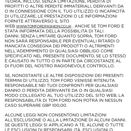
TEORIA, INCLUSI, SENZA LIMITAZIONE, PERDITA DI
PROFITTI O ALTRE PERDITE IMMATERIALI, DERIVANTI DA
O IN CONNESSIONE CON IL TUO UTILIZZO O INCAPACITÀ
DI UTILIZZARE, LE PRESTAZIONI O LE INFORMAZIONI
FORNITE ATTRAVERSO IL SITO
WEB
, ANCHE SE TOM FORD È
WWW.TOMFORDFASHION.CO.UK
STATA INFORMATA DELLA POSSIBILITÀ DI TALI
DANNI. SENZA LIMITARE QUANTO SOPRA, TOM FORD
NON SARÀ RESPONSABILE PER EVENTUALI RITARDI O
MANCATA CONSEGNA DEI PRODOTTI O ALTRIMENTI
NELL'ADEMPIMENTO DI QUALSIASI OBBLIGO COME
SPECIFICATO NEL PRESENTE DOCUMENTO, SE LO STESSO
È CAUSATO IN TUTTO O IN PARTE DA CIRCOSTANZE AL
DI FUORI DEL NOSTRO RAGIONEVOLE CONTROLLO.
SE, NONOSTANTE LE ALTRE DISPOSIZIONI DEI PRESENTI
TERMINI DI UTILIZZO, TOM FORD VENISSE RITENUTA
RESPONSABILE NEI TUOI CONFRONTI PER QUALSIASI
DANNO O PERDITA DERIVANTE DA O IN QUALSIASI
MODO COLLEGATO AL TUO UTILIZZO DEL SITO WEB, LA
RESPONSABILITÀ DI TOM FORD NON POTRÀ IN NESSUN
CASO SUPERARE GBP 100,00.
ALCUNE LEGGI NON CONSENTONO LIMITAZIONI
ALL'ESCLUSIONE O ALLA LIMITAZIONE DI ALCUNI DANNI.
SE QUESTE LEGGI SI APPLICANO A TE, ALCUNE O TUTTE
LE ESCLUSIONI DI RESPONSABILITÀ, ESCLUSIONI O