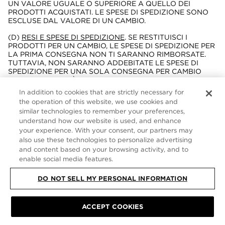
UN VALORE UGUALE O SUPERIORE A QUELLO DEI
PRODOTTI ACQUISTATI. LE SPESE DI SPEDIZIONE SONO
ESCLUSE DAL VALORE DI UN CAMBIO.
(D)
RESI E SPESE DI SPEDIZIONE
. SE RESTITUISCI I
PRODOTTI PER UN CAMBIO, LE SPESE DI SPEDIZIONE PER
LA PRIMA CONSEGNA NON TI SARANNO RIMBORSATE.
TUTTAVIA, NON SARANNO ADDEBITATE LE SPESE DI
SPEDIZIONE PER UNA SOLA CONSEGNA PER CAMBIO
PER ORDINE. SARÀ ACCETTATA UNA SOLA
SOSTITUZIONE PER ARTICOLO.
In addition to cookies that are strictly necessary for
the operation of this website, we use cookies and
SE RICHIEDI UN RIMBORSO, LE SPESE DI SPEDIZIONE
similar technologies to remember your preferences,
ORIGINALI SARANNO RIMBORSATE SOLO SE I PRODOTTI
understand how our website is used, and enhance
VENGONO RESTITUITI PERCHÉ NON CORRISPONDEVANO
ALL'ORDINE O ERANO DANNEGGIATI.
your experience. With your consent, our partners may
also use these technologies to personalize advertising
(E)
TERMINI AGGIUNTIVI PER PRODOTTI COSMETICI E
and content based on your browsing activity, and to
PROFUMI
. OLTRE ALLE CONDIZIONI SOPRA DESCRITTE,
enable social media features.
PER POTER RESTITUIRE I PRODOTTI COSMETICI E
PROFUMI, QUESTI NON DEVONO ESSERE APERTI
DO NOT SELL MY PERSONAL INFORMATION
(DEVONO ESSERE NELLA CONFEZIONE ORIGINALE CON
LA PELLICOLA TRASPARENTE INTATTA). SE LA
PELLICOLA TRASPARENTE È STATA APERTA O RIMOSSA,
L'ARTICOLO NON SARÀ ACCETTATO PER LA
ACCEPT COOKIES
RESTITUZIONE O LA SOSTITUZIONE.