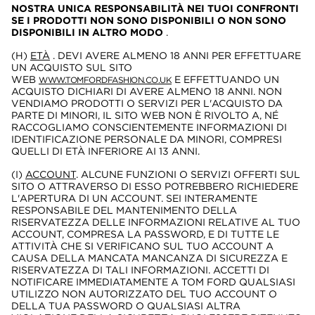
NOSTRA UNICA RESPONSABILITÀ NEI TUOI CONFRONTI
SE I PRODOTTI NON SONO DISPONIBILI O NON SONO
DISPONIBILI IN ALTRO MODO
.
(H)
ETÀ
. DEVI AVERE ALMENO 18 ANNI PER EFFETTUARE
UN ACQUISTO SUL SITO
WEB
E EFFETTUANDO UN
WWW.TOMFORDFASHION.CO.UK
ACQUISTO DICHIARI DI AVERE ALMENO 18 ANNI. NON
VENDIAMO PRODOTTI O SERVIZI PER L'ACQUISTO DA
PARTE DI MINORI, IL SITO WEB NON È RIVOLTO A, NÉ
RACCOGLIAMO CONSCIENTEMENTE INFORMAZIONI DI
IDENTIFICAZIONE PERSONALE DA MINORI, COMPRESI
QUELLI DI ETÀ INFERIORE AI 13 ANNI.
(I)
ACCOUNT
. ALCUNE FUNZIONI O SERVIZI OFFERTI SUL
SITO O ATTRAVERSO DI ESSO POTREBBERO RICHIEDERE
L'APERTURA DI UN ACCOUNT. SEI INTERAMENTE
RESPONSABILE DEL MANTENIMENTO DELLA
RISERVATEZZA DELLE INFORMAZIONI RELATIVE AL TUO
ACCOUNT, COMPRESA LA PASSWORD, E DI TUTTE LE
ATTIVITÀ CHE SI VERIFICANO SUL TUO ACCOUNT A
CAUSA DELLA MANCATA MANCANZA DI SICUREZZA E
RISERVATEZZA DI TALI INFORMAZIONI. ACCETTI DI
NOTIFICARE IMMEDIATAMENTE A TOM FORD QUALSIASI
UTILIZZO NON AUTORIZZATO DEL TUO ACCOUNT O
DELLA TUA PASSWORD O QUALSIASI ALTRA