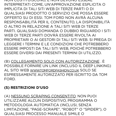
NON COSTITUISCONO, E NON DEVONO ESSERE
INTERPRETATI COME, UN'APPROVAZIONE ESPLICITA O
IMPLICITA DI TALI SITI WEB DI TERZE PARTI O DI
QUALSIASI PRODOTTO O SERVIZIO CHE POSSA ESSERE
OFFERTO SU DI ESSI. TOM FORD NON AVRÀ ALCUNA
RESPONSABILITÀ PER IL CONTENUTO, LA DISPONIBILITÀ
O ALTRO IN RELAZIONE A TALI SITI WEB DI TERZE
PARTI. QUALSIASI DOMANDA O DUBBIO RIGUARDO I SITI
WEB DI TERZE PARTI DOVRÀ ESSERE RIVOLTA AI
PROPRIETARI O AI GESTORI DI TALI SITI WEB. SI PREGA DI
LEGGERE I TERMINI E LE CONDIZIONI CHE POTREBBERO
ESSERE IMPOSTI DA TALI SITI WEB, POICHÉ POTREBBERO
ESSERE DIVERSI DAI PRESENTI TERMINI DI UTILIZZO.
(B)
COLLEGAMENTO SOLO CON AUTORIZZAZIONE
. È
POSSIBILE FORNIRE UN LINK (INCLUSO IL DEEP LINKING)
AL SITO WEB
SOLO SE
WWW.TOMFORDFASHION.CO.UK
ESPRESSAMENTE AUTORIZZATO PER ISCRITTO DA TOM
FORD.
(5) RESTRIZIONI D'USO
(A)
NESSUNO SCRAPING CONSENTITO
. NON PUOI
UTILIZZARE ALCUN DISPOSITIVO, PROGRAMMA O
METODOLOGIA AUTOMATICA (INCLUSI, SENZA
LIMITAZIONE, "PAGE-SCRAPE", "ROBOT" O "SPIDER"), O
QUALSIASI PROCESSO MANUALE SIMILE O