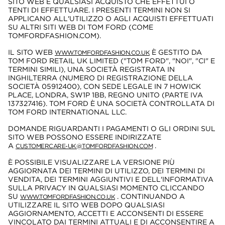
SITO WEB E QUALSIASI ACQUISTO CHE EFFETTUI O
TENTI DI EFFETTUARE. I PRESENTI TERMINI NON SI
APPLICANO ALL'UTILIZZO O AGLI ACQUISTI EFFETTUATI
SU ALTRI SITI WEB DI TOM FORD (COME
TOMFORDFASHION.COM).
IL SITO WEB
È GESTITO DA
WWW.TOMFORDFASHION.CO.UK
TOM FORD RETAIL UK LIMITED ("TOM FORD", "NOI", "CI" E
TERMINI SIMILI), UNA SOCIETÀ REGISTRATA IN
INGHILTERRA (NUMERO DI REGISTRAZIONE DELLA
SOCIETÀ 05912400), CON SEDE LEGALE IN 7 HOWICK
PLACE, LONDRA, SW1P 1BB, REGNO UNITO (PARTE IVA
137327416). TOM FORD È UNA SOCIETÀ CONTROLLATA DI
TOM FORD INTERNATIONAL LLC.
DOMANDE RIGUARDANTI I PAGAMENTI O GLI ORDINI SUL
SITO WEB POSSONO ESSERE INDIRIZZATE
A
.
CUSTOMERCARE-UK@TOMFORDFASHION.COM
È POSSIBILE VISUALIZZARE LA VERSIONE PIÙ
AGGIORNATA DEI TERMINI DI UTILIZZO, DEI TERMINI DI
VENDITA, DEI TERMINI AGGIUNTIVI E DELL'INFORMATIVA
SULLA PRIVACY IN QUALSIASI MOMENTO CLICCANDO
SU
. CONTINUANDO A
WWW.TOMFORDFASHION.CO.UK
UTILIZZARE IL SITO WEB DOPO QUALSIASI
AGGIORNAMENTO, ACCETTI E ACCONSENTI DI ESSERE
VINCOLATO DAI TERMINI ATTUALI E DI ACCONSENTIRE A