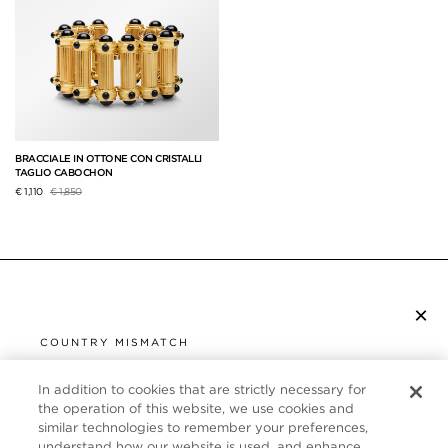
BRACCIALE IN OTTONE CON CRISTALLI
TAGLIO CABOCHON
Prezzo ridotto da
a
€ 1,110
€ 1,850
×
ISCRIVITI ALLA NEWSLETTER
COUNTRY MISMATCH
YOU ARE BROWSING FROM
UNITED STATES
In addition to cookies that are strictly necessary for
SERVIZIO CLIENTI
the operation of this website, we use cookies and
similar technologies to remember your preferences,
It looks like you are visiting us from United States,
CHI SIAMO
understand how our website is used, and enhance