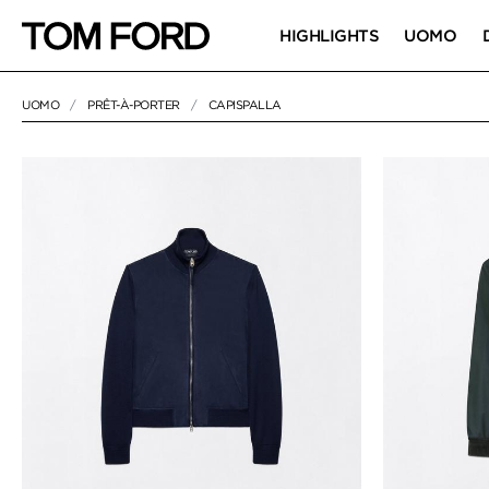
HIGHLIGHTS
UOMO
UOMO
PRÊT-À-PORTER
CAPISPALLA
90 RESULTS FOR>
"CAPISPALLA"
CAPISPALLA