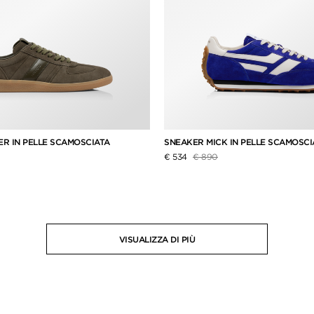
R IN PELLE SCAMOSCIATA
SNEAKER MICK IN PELLE SCAMOSC
dotto da
Prezzo ridotto da
a
€ 534
€ 890
VISUALIZZA DI PIÙ