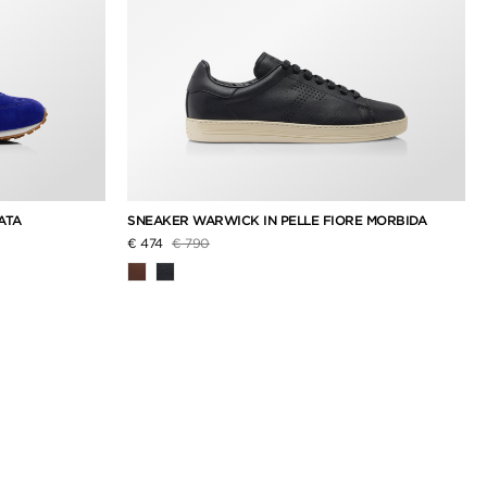
IATA
SNEAKER WARWICK IN PELLE FIORE MORBIDA
Prezzo ridotto da
a
€ 474
€ 790