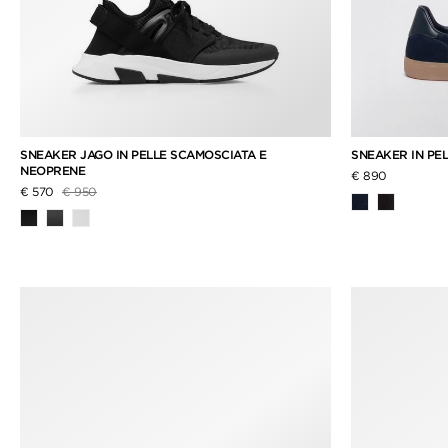
SNEAKER JAGO IN PELLE SCAMOSCIATA E
SNEAKER IN PE
NEOPRENE
€ 890
Prezzo ridotto da
a
€ 570
€ 950