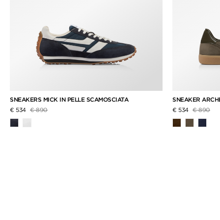
SNEAKERS MICK IN PELLE SCAMOSCIATA
SNEAKER ARCHE
Prezzo ridotto da
a
Prezzo ri
a
€ 534
€ 890
€ 534
€ 890