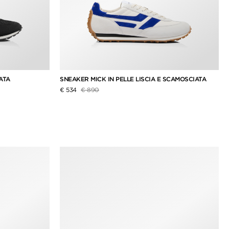
IATA
SNEAKER MICK IN PELLE LISCIA E SCAMOSCIATA
Prezzo ridotto da
a
€ 534
€ 890