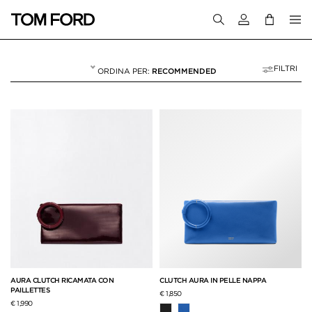
Accedi al tuo a
FILTRI
RECOMMENDED
BORSE
49 RESULTS FOR>
"BORSE"
AURA CLUTCH RICAMATA CON
CLUTCH AURA IN PELLE NAPPA
PAILLETTES
€ 1,850
€ 1,990