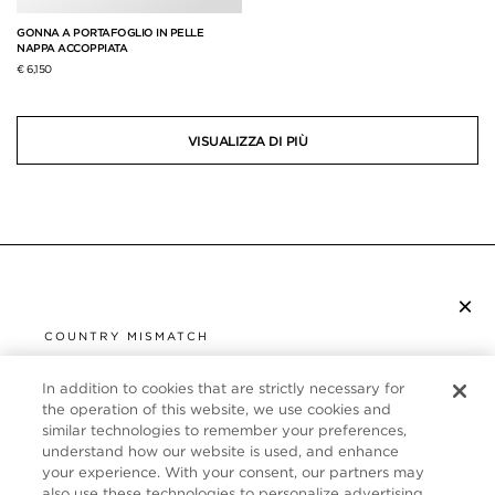
GONNA A PORTAFOGLIO IN PELLE
NAPPA ACCOPPIATA
€ 6,150
VISUALIZZA DI PIÙ
×
ISCRIVITI ALLA NEWSLETTER
COUNTRY MISMATCH
YOU ARE BROWSING FROM
UNITED STATES
In addition to cookies that are strictly necessary for
SERVIZIO CLIENTI
the operation of this website, we use cookies and
similar technologies to remember your preferences,
It looks like you are visiting us from United States,
CHI SIAMO
understand how our website is used, and enhance
but you are currently browsing our Italia store.
your experience. With your consent, our partners may
Would you like to be redirected to your local site?
FOLLOW US
also use these technologies to personalize advertising