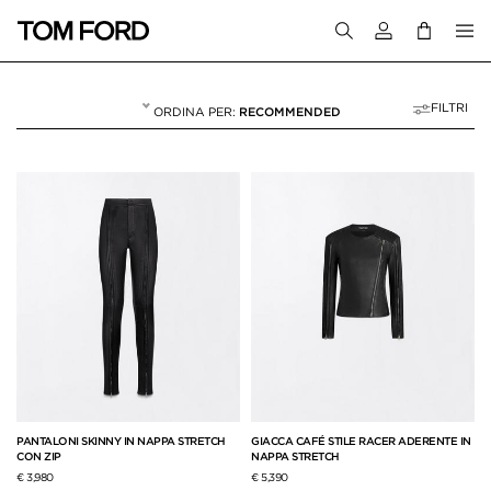
Accedi al tuo a
FILTRI
RECOMMENDED
PELLE
40 RESULTS FOR>
"PELLE"
PANTALONI SKINNY IN NAPPA STRETCH
GIACCA CAFÉ STILE RACER ADERENTE IN
CON ZIP
NAPPA STRETCH
€ 3,980
€ 5,390