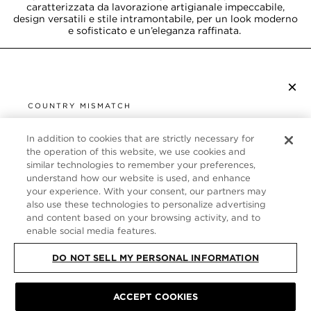
caratterizzata da lavorazione artigianale impeccabile,
design versatili e stile intramontabile, per un look moderno
e sofisticato e un’eleganza raffinata.
×
ISCRIVITI ALLA NEWSLETTER
COUNTRY MISMATCH
YOU ARE BROWSING FROM
UNITED STATES
In addition to cookies that are strictly necessary for
SERVIZIO CLIENTI
the operation of this website, we use cookies and
similar technologies to remember your preferences,
It looks like you are visiting us from United States,
CHI SIAMO
understand how our website is used, and enhance
but you are currently browsing our Italia store.
your experience. With your consent, our partners may
Would you like to be redirected to your local site?
FOLLOW US
also use these technologies to personalize advertising
and content based on your browsing activity, and to
enable social media features.
SHOP IN UNITED STATES
ITALY
DO NOT SELL MY PERSONAL INFORMATION
CONTINUE BROWSING HERE
SITE MAP
|
INFORMATIVA SULLA PRIVACY
|
TERMINI E CONDIZIONI
©
ACCEPT COOKIES
TOM FORD ALL RIGHTS RESERVED