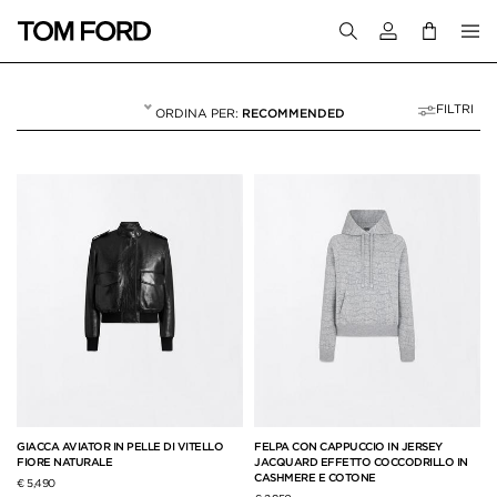
Accedi al tuo a
FILTRI
RECOMMENDED
CAPISPALLA
37 RESULTS FOR>
"CAPISPALLA"
GIACCA AVIATOR IN PELLE DI VITELLO
FELPA CON CAPPUCCIO IN JERSEY
FIORE NATURALE
JACQUARD EFFETTO COCCODRILLO IN
CASHMERE E COTONE
€ 5,490