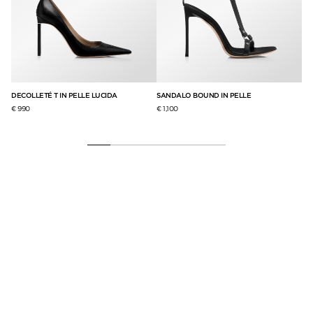
TA
DECOLLETÉ T IN PELLE LUCIDA
SANDALO BOUND IN PELLE
DE
AL
€ 990
€ 1,100
€ 9