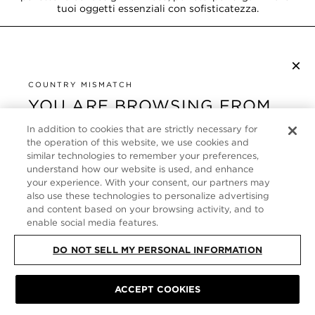
tuoi oggetti essenziali con sofisticatezza.
×
ISCRIVITI ALLA NEWSLETTER
COUNTRY MISMATCH
YOU ARE BROWSING FROM
UNITED STATES
SERVIZIO CLIENTI
In addition to cookies that are strictly necessary for
the operation of this website, we use cookies and
It looks like you are visiting us from United States,
CHI SIAMO
similar technologies to remember your preferences,
but you are currently browsing our Italia store.
understand how our website is used, and enhance
Would you like to be redirected to your local site?
your experience. With your consent, our partners may
FOLLOW US
also use these technologies to personalize advertising
and content based on your browsing activity, and to
enable social media features.
SHOP IN UNITED STATES
ITALY
DO NOT SELL MY PERSONAL INFORMATION
CONTINUE BROWSING HERE
SITE MAP
|
INFORMATIVA SULLA PRIVACY
|
TERMINI E CONDIZIONI
©
TOM FORD ALL RIGHTS RESERVED
ACCEPT COOKIES