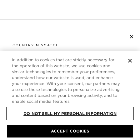
×
ISCRIVITI ALLA NEWSLETTER
COUNTRY MISMATCH
YOU ARE BROWSING FROM
UNITED STATES
In addition to cookies that are strictly necessary for
SERVIZIO CLIENTI
the operation of this website, we use cookies and
similar technologies to remember your preferences,
It looks like you are visiting us from United States,
CHI SIAMO
understand how our website is used, and enhance
but you are currently browsing our Italia store.
your experience. With your consent, our partners may
Would you like to be redirected to your local site?
FOLLOW US
also use these technologies to personalize advertising
and content based on your browsing activity, and to
enable social media features.
SHOP IN UNITED STATES
ITALY
DO NOT SELL MY PERSONAL INFORMATION
CONTINUE BROWSING HERE
SITE MAP
|
INFORMATIVA SULLA PRIVACY
|
TERMINI E CONDIZIONI
©
ACCEPT COOKIES
TOM FORD ALL RIGHTS RESERVED