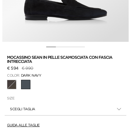
MOCASSINO SEAN IN PELLE SCAMOSCIATA CON FASCIA
INTRECCIATA
Prezzo ridotto da
a
€ 594
€ 990
COLOR:
DARK NAVY
SELEZIONATO(A)(E)(I)
SIZE
SCEGLI TAGLIA
GUIDA ALLE TAGLIE