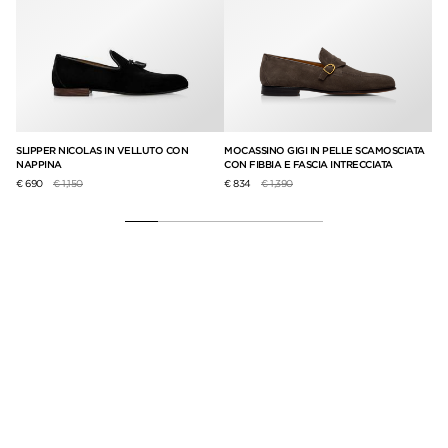
SLIPPER NICOLAS IN VELLUTO CON
MOCASSINO GIGI IN PELLE SCAMOSCIATA
SN
NAPPINA
CON FIBBIA E FASCIA INTRECCIATA
€ 
Prezzo ridotto da
a
Prezzo ridotto da
a
€ 690
€ 1,150
€ 834
€ 1,390