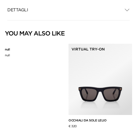
DETTAGLI
YOU MAY ALSO LIKE
VIRTUAL TRY-ON
null
null
OCCHIALI DA SOLE LELIO
OC
€ 320
€ 3