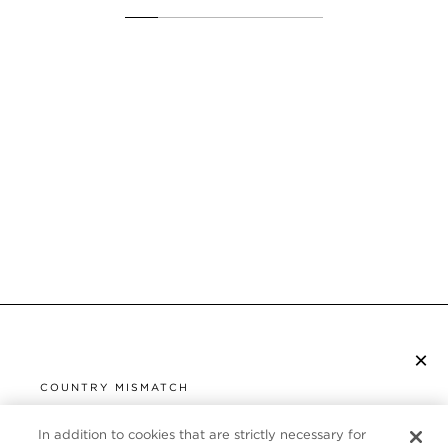
×
ISCRIVITI ALLA NEWSLETTER
COUNTRY MISMATCH
YOU ARE BROWSING FROM
UNITED STATES
In addition to cookies that are strictly necessary for
SERVIZIO CLIENTI