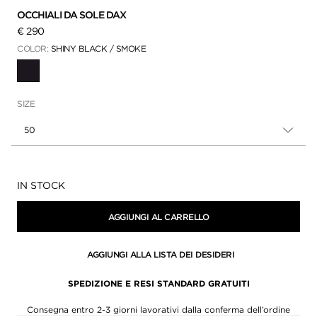
OCCHIALI DA SOLE DAX
€ 290
COLOR:
SHINY BLACK / SMOKE
SELEZIONATO(A)(E)(I)
SIZE
50
Disponibilità:
IN STOCK
AGGIUNGI AL CARRELLO
AGGIUNGI ALLA LISTA DEI DESIDERI
SPEDIZIONE E RESI STANDARD GRATUITI
Consegna entro 2-3 giorni lavorativi dalla conferma dell’ordine