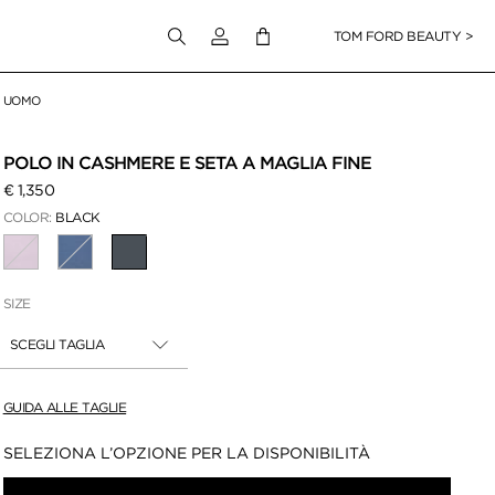
Accedi al tuo account
TOM FORD BEAUTY >
UOMO
POLO IN CASHMERE E SETA A MAGLIA FINE
€ 1,350
COLOR:
BLACK
SELEZIONATO(A)(E)(I)
SIZE
SCEGLI TAGLIA
GUIDA ALLE TAGLIE
Disponibilità:
SELEZIONA L’OPZIONE PER LA DISPONIBILITÀ