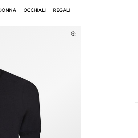
DONNA
OCCHIALI
REGALI
DOTTO
Fai clic per ingrandire