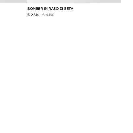
BOMBER IN RASO DI SETA
FELPA
Prezzo ridotto da
a
€ 2,514
€ 4,190
€ 870