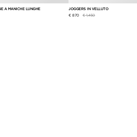
NE A MANICHE LUNGHE
JOGGERS IN VELLUTO
idotto da
Prezzo ridotto da
a
€ 870
€ 1,450