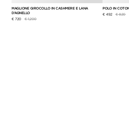
ACE
MAGLIONE GIROCOLLO IN CASHMERE E LANA
POLO IN COTO
D’AGNELLO
Prezzo r
a
€ 492
€ 820
Prezzo ridotto da
a
€ 720
€ 1,200