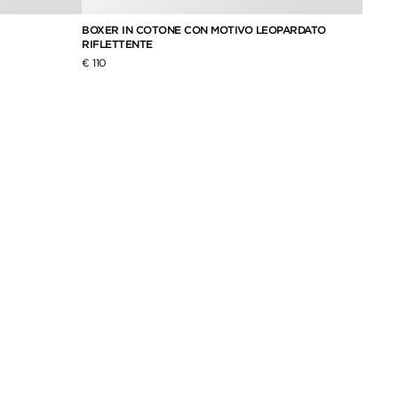
BOXER IN COTONE CON MOTIVO LEOPARDATO
BOXER
RIFLETTENTE
€ 180
€ 110