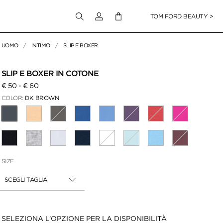
Accedi al tuo account
TOM FORD BEAUTY >
UOMO
INTIMO
SLIP E BOXER
er ingrandire
SLIP E BOXER IN COTONE
€ 50
-
€ 60
COLOR:
DK BROWN
SELEZIONATO(A)(E)(I)
SIZE
SCEGLI TAGLIA
Disponibilità:
SELEZIONA L’OPZIONE PER LA DISPONIBILITÀ