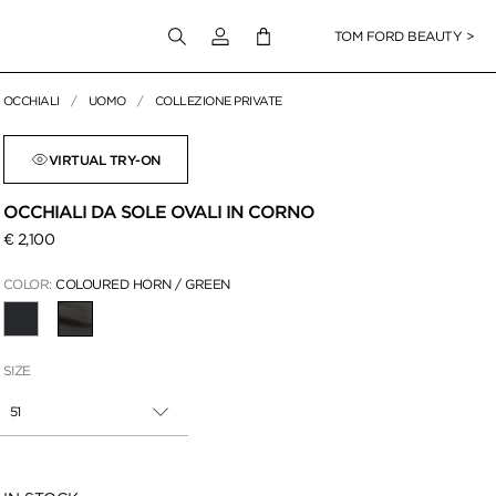
Accedi al tuo account
TOM FORD BEAUTY >
OCCHIALI
UOMO
COLLEZIONE PRIVATE
er ingrandire
VIRTUAL TRY-ON
OCCHIALI DA SOLE OVALI IN CORNO
€ 2,100
COLOR:
COLOURED HORN / GREEN
SELEZIONATO(A)(E)(I)
SIZE
51