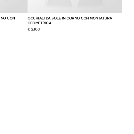
ORNO CON
OCCHIALI DA SOLE IN CORNO CON MONTATURA
HORN 
GEOMETRICA
€ 2,00
€ 2,100