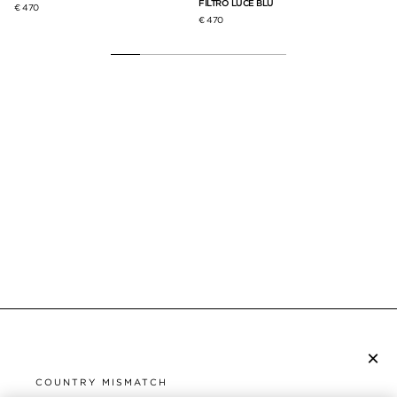
FILTRO LUCE BLU
FI
€ 470
€ 470
€ 
×
ISCRIVITI ALLA NEWSLETTER
COUNTRY MISMATCH