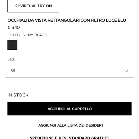
VIRTUAL TRY-ON
OCCHIALI DA VISTA RETTANGOLARI CON FILTRO LUCE BLU
€ 340
COLOR:
SHINY BLACK
SELEZIONATO(A)(E)(I)
SIZE
56
Disponibilità:
IN STOCK
AGGIUNGI AL CARRELLO
AGGIUNGI ALLA LISTA DEI DESIDERI
SPEDIZIONE E RESI STANDARD GRATUITI