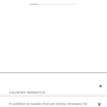
×
ISCRIVITI ALLA NEWSLETTER
COUNTRY MISMATCH
YOU ARE BROWSING FROM
UNITED STATES
In addition to cookies that are strictly necessary for
SERVIZIO CLIENTI