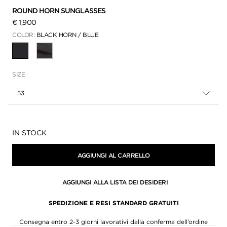
ROUND HORN SUNGLASSES
€ 1,900
COLOR:
BLACK HORN / BLUE
SELEZIONATO(A)(E)(I)
SIZE
53
Disponibilità:
IN STOCK
AGGIUNGI AL CARRELLO
AGGIUNGI ALLA LISTA DEI DESIDERI
SPEDIZIONE E RESI STANDARD GRATUITI
Consegna entro 2-3 giorni lavorativi dalla conferma dell’ordine