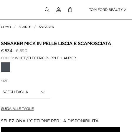
Accedi al tuo account
TOM FORD BEAUTY >
UOMO
SCARPE
SNEAKER
er ingrandire
SNEAKER MICK IN PELLE LISCIA E SCAMOSCIATA
Prezzo ridotto da
a
€ 534
€ 890
COLOR:
WHITE/ELECTRIC PURPLE + AMBER
SELEZIONATO(A)(E)(I)
SIZE
SCEGLI TAGLIA
GUIDA ALLE TAGLIE
Disponibilità:
SELEZIONA L’OPZIONE PER LA DISPONIBILITÀ