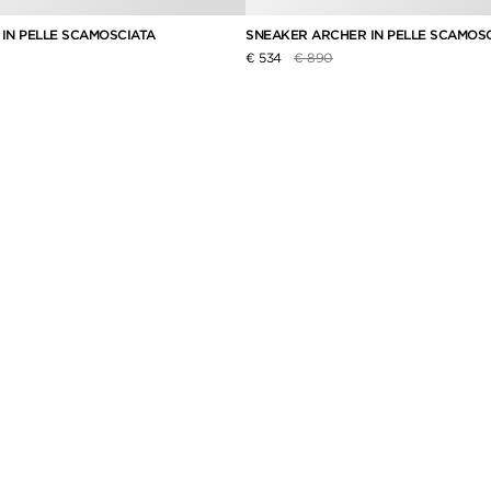
 IN PELLE SCAMOSCIATA
SNEAKER ARCHER IN PELLE SCAMOS
idotto da
Prezzo ridotto da
a
€ 534
€ 890