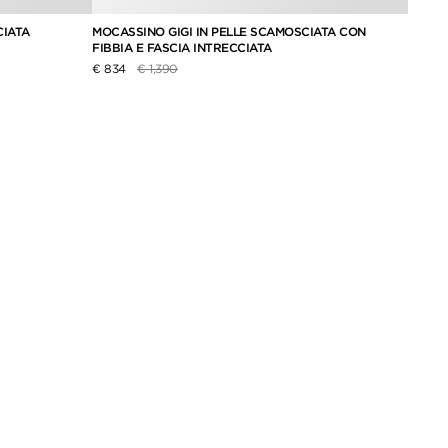
CIATA
MOCASSINO GIGI IN PELLE SCAMOSCIATA CON
MOCAS
FIBBIA E FASCIA INTRECCIATA
FASCI
Prezzo ridotto da
a
€ 834
€ 1,390
€ 594