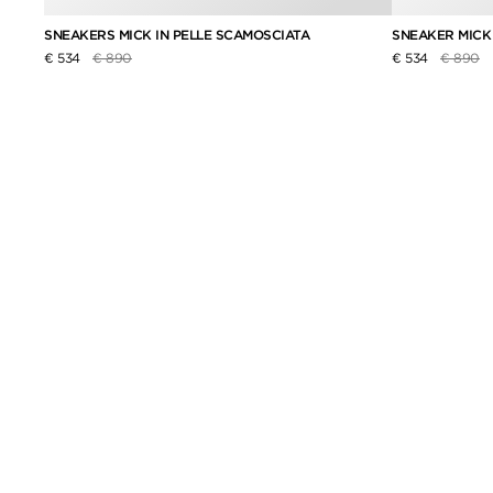
SNEAKERS MICK IN PELLE SCAMOSCIATA
SNEAKER MICK
Prezzo ridotto da
a
Prezzo r
a
€ 534
€ 890
€ 534
€ 890